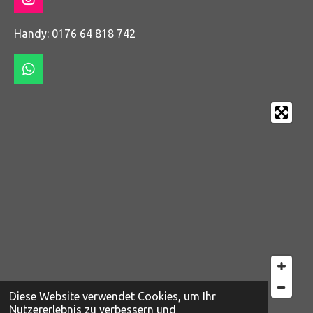
I
n
s
Handy: 0176 64 818 742
t
a
g
W
r
h
a
a
m
t
s
A
p
p
Diese Website verwendet Cookies, um Ihr
Nutzererlebnis zu verbessern und